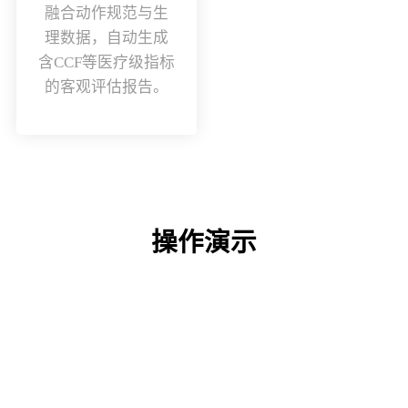
融合动作规范与生
理数据，自动生成
含CCF等医疗级指标
的客观评估报告。
操作演示
鸿普森 致力于成为世界级的AI数据服务商
在线留言